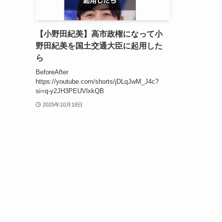
【小野田紀美】高市政権になって小
野田紀美を国土交通大臣に起用した
ら
BeforeAfter
https://youtube.com/shorts/jDLqJwM_J4c?
si=q-y2JH3PEUVlxkQB
2025年10月18日