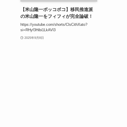
【米山隆一ボッコボコ】移民推進派
の米山隆一をフィフィが完全論破！
https://youtube.com/shorts/ClsCithXato?
si=RHyf3Hibi1LkAVl3
2025年9月8日