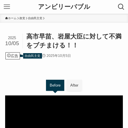
アンビリーバブル
ホーム
政党
自由民主党
高市早苗、岩屋大臣に対して不満
2025
10/05
をブチまける！！
広告
2025年10月5日
自由民主党
Before
After