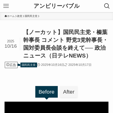
アンビリーバブル
ホーム
政党
国民民主党
【ノーカット】国民民主党・榛葉
幹事長 コメント 野党3党幹事長・
2025
10/16
国対委員長会談を終えて── 政治
ニュース（日テレNEWS）
広告
2025年10月16日
2025年10月17日
国民民主党
Before
After