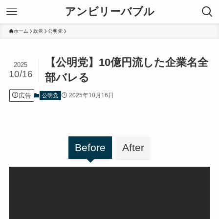
アンビリーバブル
ホーム
政党
公明党
【公明党】10億円流した企業名全
2025
10/16
部バレる
広告
2025年10月16日
公明党
Before
After