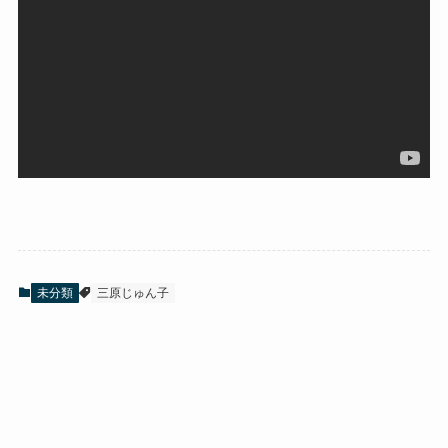
未分類
三原じゅん子