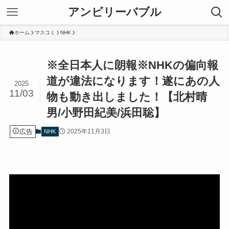
アンビリーバブル
ホーム
マスコミ
NHK
※全日本人に朗報※NHKの偏向報
道が違法になります！遂にあの人
2025
11/03
物も動き出しました！【北村晴
男/小野田紀美/浜田聡】
広告
2025年11月3日
NHK