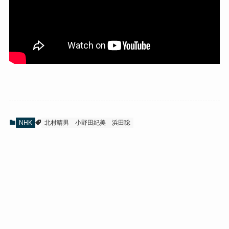
NHK
北村晴男
小野田紀美
浜田聡