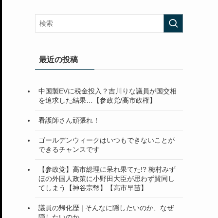
最近の投稿
中国製EVに税金投入？吉川りな議員が国交相
を追求した結果…【参政党/高市政権】
看護師さん頑張れ！
ゴールデンウィークはいつもできないことが
できるチャンスです
【参政党】高市総理に呆れ果てた!? 梅村みず
ほの外国人政策に小野田大臣が思わず賛同し
てしまう【神谷宗幣】【高市早苗】
議員の帰化歴 | そんなに隠したいのか、なぜ
隠したいのか