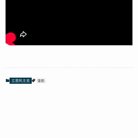
立憲民主党
蓮舫