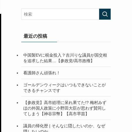
最近の投稿
中国製EVに税金投入？吉川りな議員が国交相
を追求した結果…【参政党/高市政権】
看護師さん頑張れ！
ゴールデンウィークはいつもできないことが
できるチャンスです
【参政党】高市総理に呆れ果てた!? 梅村みず
ほの外国人政策に小野田大臣が思わず賛同し
てしまう【神谷宗幣】【高市早苗】
議員の帰化歴 | そんなに隠したいのか、なぜ
隠したいのか