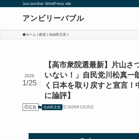
Just another WordPress site
アンビリーバブル
ホーム
政党
自由民主党
【高市衆院選最新】片山さ
いない！」自民党川松真一
2026
1/25
く日本を取り戻すと宣言！
に論評】
広告
2026年1月25日
自由民主党