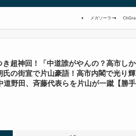
メガソーラー
ChGra
つき超神回！「中道誰がやんの？高市しか
朗氏の街宣で片山豪語！高市内閣で光り輝
中道野田、斉藤代表らを片山が一蹴【勝手