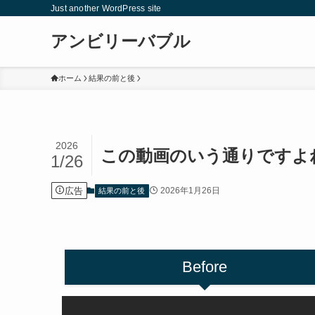
Just another WordPress site
アンビリーバブル
ホーム
結果の前と後
2026
この動画のいう通りですよ
1/26
広告
2026年1月26日
結果の前と後
Before