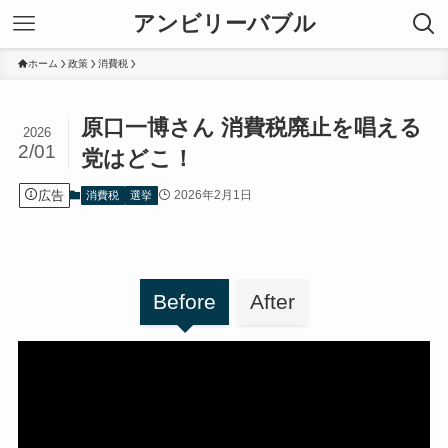
アンビリーバブル
ホーム
政策
消費税
原口一博さん 消費税廃止を唱える
2026
2/01
党はどこ！
広告
2026年2月1日
消費税
選挙
Before
After