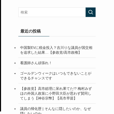
最近の投稿
中国製EVに税金投入？吉川りな議員が国交相
を追求した結果…【参政党/高市政権】
看護師さん頑張れ！
ゴールデンウィークはいつもできないことが
できるチャンスです
【参政党】高市総理に呆れ果てた!? 梅村みず
ほの外国人政策に小野田大臣が思わず賛同し
てしまう【神谷宗幣】【高市早苗】
議員の帰化歴 | そんなに隠したいのか、なぜ
隠したいのか