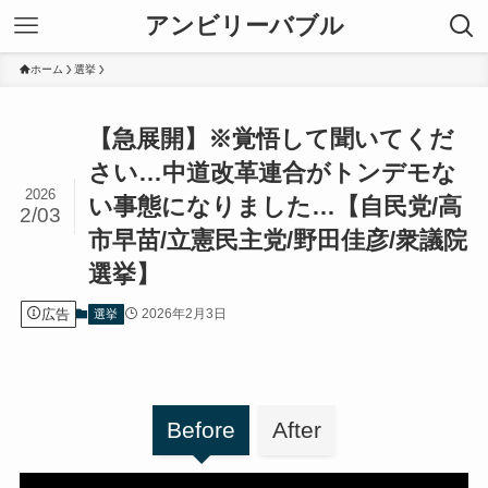
アンビリーバブル
ホーム
選挙
【急展開】※覚悟して聞いてくだ
さい…中道改革連合がトンデモな
2026
い事態になりました…【自民党/高
2/03
市早苗/立憲民主党/野田佳彦/衆議院
選挙】
広告
2026年2月3日
選挙
Before
After