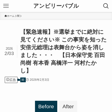
アンビリーバブル
ホーム
闇
【緊急速報】※選挙までに絶対に
見てください※ この事実を知った
安倍元総理は表舞台から姿を消し
2026
2/03
ました・・・ 【日本保守党 百田
尚樹 有本香 高橋洋一 河村たか
し】
広告
2026年2月3日
闇
Before
After