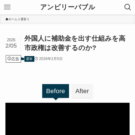
アンビリーバブル
ホーム
選挙
外国人に補助金を出す仕組みを高
2026
2/05
市政権は改善するのか?
広告
2026年2月5日
選挙
Before
After