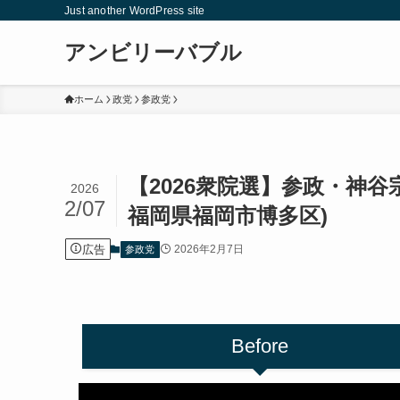
Just another WordPress site
アンビリーバブル
ホーム
政党
参政党
【2026衆院選】参政・神谷宗
2026
2/07
福岡県福岡市博多区)
広告
2026年2月7日
参政党
Before