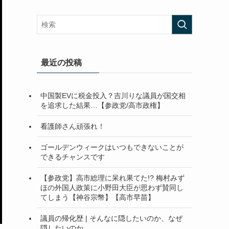
最近の投稿
中国製EVに税金投入？吉川りな議員が国交相
を追求した結果…【参政党/高市政権】
看護師さん頑張れ！
ゴールデンウィークはいつもできないことが
できるチャンスです
【参政党】高市総理に呆れ果てた!? 梅村みず
ほの外国人政策に小野田大臣が思わず賛同し
てしまう【神谷宗幣】【高市早苗】
議員の帰化歴 | そんなに隠したいのか、なぜ
隠したいのか