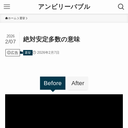
アンビリーバブル
ホーム
選挙
2026
絶対安定多数の意味
2/07
広告
2026年2月7日
選挙
Before
After