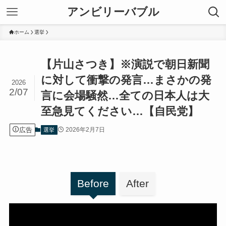
アンビリーバブル
ホーム
選挙
【片山さつき】※演説で朝日新聞
に対して衝撃の発言…まさかの発
2026
2/07
言に会場騒然…全ての日本人は大
至急見てください…【自民党】
広告
2026年2月7日
選挙
Before
After