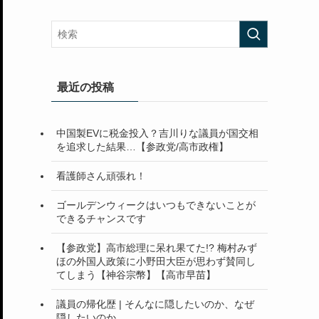
最近の投稿
中国製EVに税金投入？吉川りな議員が国交相
を追求した結果…【参政党/高市政権】
看護師さん頑張れ！
ゴールデンウィークはいつもできないことが
できるチャンスです
【参政党】高市総理に呆れ果てた!? 梅村みず
ほの外国人政策に小野田大臣が思わず賛同し
てしまう【神谷宗幣】【高市早苗】
議員の帰化歴 | そんなに隠したいのか、なぜ
隠したいのか