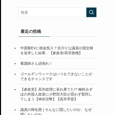
最近の投稿
中国製EVに税金投入？吉川りな議員が国交相
を追求した結果…【参政党/高市政権】
看護師さん頑張れ！
ゴールデンウィークはいつもできないことが
できるチャンスです
【参政党】高市総理に呆れ果てた!? 梅村みず
ほの外国人政策に小野田大臣が思わず賛同し
てしまう【神谷宗幣】【高市早苗】
議員の帰化歴 | そんなに隠したいのか、なぜ
隠したいのか