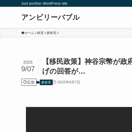
Just another WordPress site
アンビリーバブル
ホーム
政党
参政党
【移民政策】神谷宗幣が政
2025
9/07
げの回答が…
広告
2025年9月7日
参政党