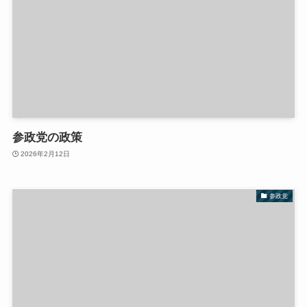
参政党の政策
2026年2月12日
参政党