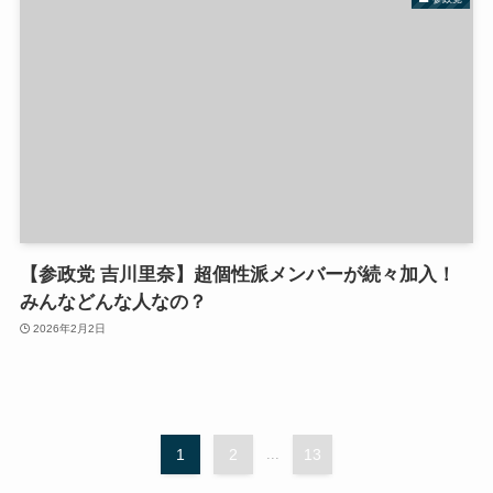
【参政党 吉川里奈】超個性派メンバーが続々加入！
みんなどんな人なの？
2026年2月2日
1
2
...
13