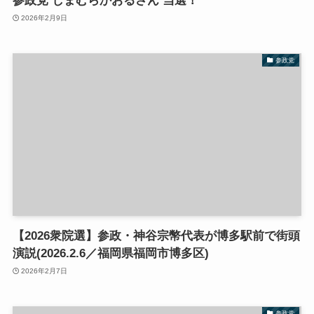
参政党 しまむらかおるさん 当選！
2026年2月9日
参政党
【2026衆院選】参政・神谷宗幣代表が博多駅前で街頭
演説(2026.2.6／福岡県福岡市博多区)
2026年2月7日
参政党