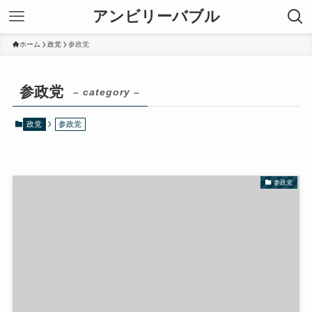
アンビリーバブル
ホーム
政党
参政党
参政党
– category –
政党
参政党
参政党