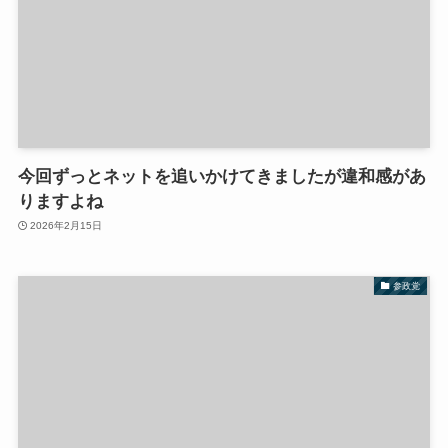
今回ずっとネットを追いかけてきましたが違和感があ
りますよね
2026年2月15日
参政党